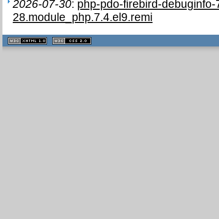
2026-07-30
:
php-pdo-firebird-debuginfo-
28.module_php.7.4.el9.remi
XHTML
CSS
1.1 valide
2.0 valide