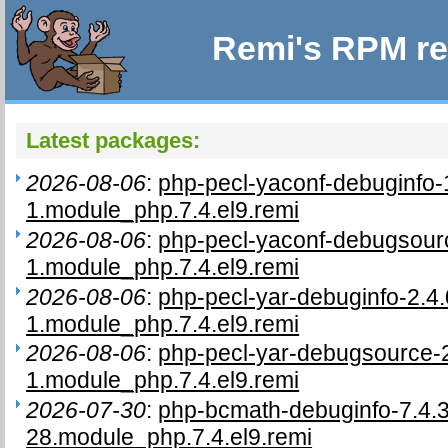
Remi's RPM re
Latest packages:
2026-08-06
:
php-pecl-yaconf-debuginfo-
1.module_php.7.4.el9.remi
2026-08-06
:
php-pecl-yaconf-debugsourc
1.module_php.7.4.el9.remi
2026-08-06
:
php-pecl-yar-debuginfo-2.4.
1.module_php.7.4.el9.remi
2026-08-06
:
php-pecl-yar-debugsource-2
1.module_php.7.4.el9.remi
2026-07-30
:
php-bcmath-debuginfo-7.4.
28.module_php.7.4.el9.remi