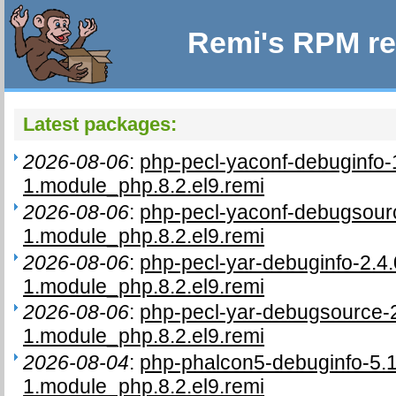
Remi's RPM re
Latest packages:
2026-08-06
:
php-pecl-yaconf-debuginfo-
1.module_php.8.2.el9.remi
2026-08-06
:
php-pecl-yaconf-debugsourc
1.module_php.8.2.el9.remi
2026-08-06
:
php-pecl-yar-debuginfo-2.4.
1.module_php.8.2.el9.remi
2026-08-06
:
php-pecl-yar-debugsource-2
1.module_php.8.2.el9.remi
2026-08-04
:
php-phalcon5-debuginfo-5.1
1.module_php.8.2.el9.remi