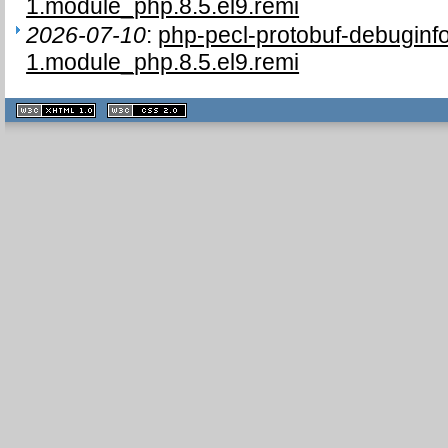
1.module_php.8.5.el9.remi
2026-07-10
:
php-pecl-protobuf-debuginf
1.module_php.8.5.el9.remi
XHTML
CSS
1.1 valide
2.0 valide