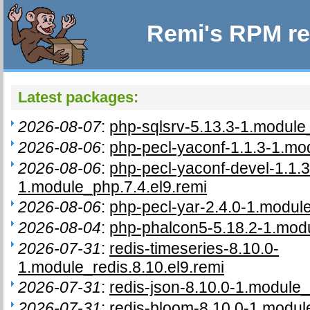
Remi's RPM re
Latest packages:
2026-08-07
:
php-sqlsrv-5.13.3-1.module
2026-08-06
:
php-pecl-yaconf-1.1.3-1.mo
2026-08-06
:
php-pecl-yaconf-devel-1.1.3
1.module_php.7.4.el9.remi
2026-08-06
:
php-pecl-yar-2.4.0-1.module
2026-08-04
:
php-phalcon5-5.18.2-1.modu
2026-07-31
:
redis-timeseries-8.10.0-
1.module_redis.8.10.el9.remi
2026-07-31
:
redis-json-8.10.0-1.module_
2026-07-31
:
redis-bloom-8.10.0-1.module