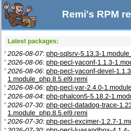
Remi's RPM re
Latest packages:
2026-08-07
:
php-sqlsrv-5.13.3-1.module
2026-08-06
:
php-pecl-yaconf-1.1.3-1.mo
2026-08-06
:
php-pecl-yaconf-devel-1.1.3
1.module_php.8.5.el9.remi
2026-08-06
:
php-pecl-yar-2.4.0-1.module
2026-08-04
:
php-phalcon5-5.18.2-1.modu
2026-07-30
:
php-pecl-datadog-trace-1.23
1.module_php.8.5.el9.remi
2026-07-30
:
php-pecl-excimer-1.2.7-1.m
2026-07-30
:
php-pecl-luasandbox-4.1.4-