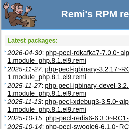
Remi's RPM re
Latest packages:
2026-04-30
:
php-pecl-rdkafka7-7.0.0~al
1.module_php.8.1.el9.remi
2025-11-27
:
php-pecl-igbinary-3.2.17~R
1.module_php.8.1.el9.remi
2025-11-27
:
php-pecl-igbinary-devel-3.
1.module_php.8.1.el9.remi
2025-11-13
:
php-pecl-xdebug3-3.5.0~al
1.module_php.8.1.el9.remi
2025-10-15
:
php-pecl-redis6-6.3.0~RC1-1
2025-10-14
:
php-pecl-swoole6-6.1.0~RC2