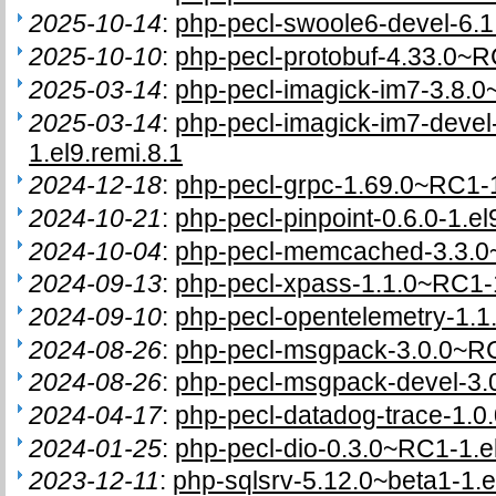
2025-10-14
:
php-pecl-swoole6-devel-6.1
2025-10-10
:
php-pecl-protobuf-4.33.0~R
2025-03-14
:
php-pecl-imagick-im7-3.8.0
2025-03-14
:
php-pecl-imagick-im7-deve
1.el9.remi.8.1
2024-12-18
:
php-pecl-grpc-1.69.0~RC1-1
2024-10-21
:
php-pecl-pinpoint-0.6.0-1.el
2024-10-04
:
php-pecl-memcached-3.3.0~r
2024-09-13
:
php-pecl-xpass-1.1.0~RC1-1
2024-09-10
:
php-pecl-opentelemetry-1.1.
2024-08-26
:
php-pecl-msgpack-3.0.0~RC
2024-08-26
:
php-pecl-msgpack-devel-3.0
2024-04-17
:
php-pecl-datadog-trace-1.0.
2024-01-25
:
php-pecl-dio-0.3.0~RC1-1.el
2023-12-11
:
php-sqlsrv-5.12.0~beta1-1.e